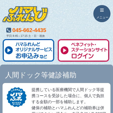
045-662-4435
平日 8:45～17:15 土・日・祝休
人間ドック等健診補助
提携している医療機関で人間ドック等提
携コースを受診した場合に、個人で負担
する金額の一部を補助します。
健保の補助とハマふれんどの補助券は併