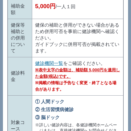
5,000円
補助金
/一人１回
額
健保等
健保の補助と併用ができない場合がある
補助と
ため併用可否を事前に健診機関へ確認く
の併用
ださい。
につい
ガイドブックに併用可否が掲載されてい
て
ます。
健診機関一覧
をご確認ください。
※表中太字の金額は、補助額 5,000円を適用し
健診料
た金額(税込)です。
金
※掲載の情報は予告なく変更・終了となる場
合があります。
① 人間ドック
② 生活習慣病健診
③ 脳ドック
対象コ
※詳しい健診内容は、各健診機関ホームペー
ース
ジまたは、直接健診機関へお問合せくださ