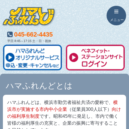
045-662-4435
平日 8:45～17:15 土・日・祝休
ハマふれんどとは
ハマふれんどは、横浜市勤労者福祉共済の愛称で、
横
浜市が実施する市内中小企業
（従業員300人以下）
向け
の福利厚生制度
です。昭和45年に発足し、市内で働く
皆様の福利厚生の充実と、企業の振興に寄与すること