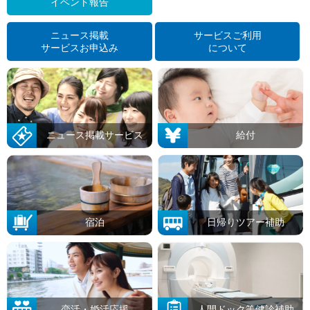
イベント報告
ニュース掲載
サービスご利用
サービスお申込み
について
ニュース掲載サービス
給付
宿泊
日帰りツアー補助
恋活・婚活応援
人間ドック等健診補助